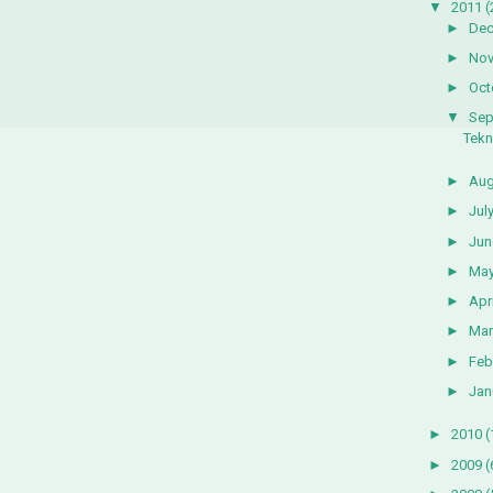
▼
2011
(
►
De
►
No
►
Oct
▼
Sep
Tekn
►
Aug
►
Jul
►
Jun
►
Ma
►
Apri
►
Mar
►
Feb
►
Jan
►
2010
(
►
2009
(