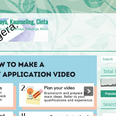
jaya, Kaunseling, Cinta, Orang Kelainan Upaya,
n, Cinta, Remaja, Keluarga, Motivasi, OKU,
Total
Popula
Searc