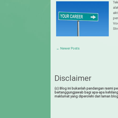
Tek
ala
akt
per
Voc
Str
← Newer Posts
Disclaimer
(c) Blog ini bukanlah pandangan rasmi pem
bertanggungjawab bagi apa-apa kehilan
maklumat yang diperolehi dari laman blog 