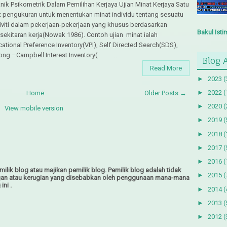
nik Psikometrik Dalam Pemilihan Kerjaya Ujian Minat Kerjaya Satu
t pengukuran untuk menentukan minat individu tentang sesuatu
iviti dalam pekerjaan-pekerjaan yang khusus berdasarkan
Bakul Ist
sekitaran kerja(Nowak 1986). Contoh ujian minat ialah
ational Preference Inventory(VPI), Self Directed Search(SDS),
ong –Campbell Interest Inventory( ...
Blog 
Read More
►
2023
(
►
2022
(
Home
Older Posts →
►
2020
(
View mobile version
►
2019
(
►
2018
(
►
2017
(
►
2016
(
ilik blog atau majikan pemilik blog. Pemilik blog adalah tidak
►
2015
(
gan atau kerugian yang disebabkan oleh penggunaan mana-mana
ini .
►
2014
(
►
2013
(
►
2012
(