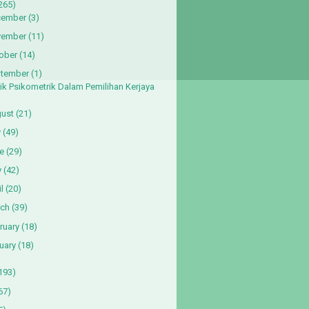
265)
cember
(3)
vember
(11)
ober
(14)
tember
(1)
ik Psikometrik Dalam Pemilihan Kerjaya
ust
(21)
y
(49)
e
(29)
y
(42)
l
(20)
ch
(39)
ruary
(18)
uary
(18)
193)
67)