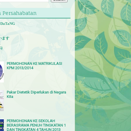
 Persahabatan
 DaTaNG
います
E
다
PERMOHONAN KE MATRIKULASI
KPM 2013/2014
Pakar Dietetik Diperlukan di Negara
Kita
PERMOHONAN KE SEKOLAH
BERASRAMA PENUH TINGKATAN 1
DAN TINGKATAN 4 TAHUN 2013