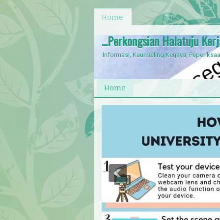
Home
...Perkongsian Halatuju Ker
Informasi, Kaunseling Kerjaya, Peperiksaa
Home