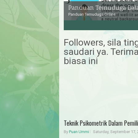
Panduan Temuduga Dala
Panduan Temuduga Online
3
4
5
Followers, sila ti
saudari ya. Terim
biasa ini
Teknik Psikometrik Dalam Pemil
By
Puan Ummi
Saturday, September 17,