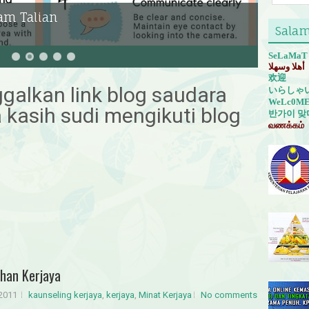
m Talian
Salam
SeLaMaT
أهلا وسهلا
欢迎
nggalkan link blog saudara
いらしゃ
WeLc0M
a kasih sudi mengikuti blog
반가이
맞
வணக்கம்
ihan Kerjaya
 2011
kaunseling kerjaya
,
kerjaya
,
Minat Kerjaya
No comments