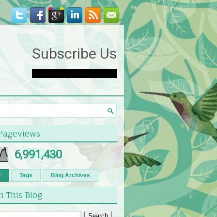
Subscribe Us
 Pageviews
6,991,430
r
Tags
Blog Archives
h This Blog