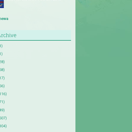
imewa
Archive
3)
1)
28)
58)
17)
56)
116)
71)
49)
507)
304)