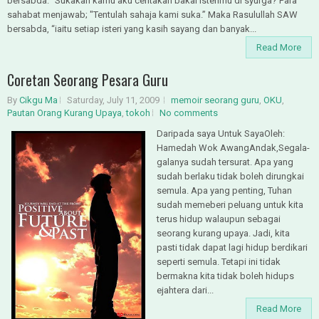
bersabda: “Sukakah kamu aku ceritakan bakal isterimu di syurga? Para
sahabat menjawab; "Tentulah sahaja kami suka.” Maka Rasulullah SAW
bersabda, “iaitu setiap isteri yang kasih sayang dan banyak...
Read More
Coretan Seorang Pesara Guru
By
Cikgu Ma
Saturday, July 11, 2009
memoir seorang guru
,
OKU
,
Pautan Orang Kurang Upaya
,
tokoh
No comments
Daripada saya Untuk SayaOleh:
Hamedah Wok AwangAndak,Segala-
galanya sudah tersurat. Apa yang
sudah berlaku tidak boleh dirungkai
semula. Apa yang penting, Tuhan
sudah memeberi peluang untuk kita
terus hidup walaupun sebagai
seorang kurang upaya. Jadi, kita
pasti tidak dapat lagi hidup berdikari
seperti semula. Tetapi ini tidak
bermakna kita tidak boleh hidups
ejahtera dari...
Read More