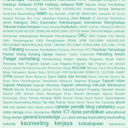
Halatuju Selepas STPM
Halatuju selepas PMR
Haluan Kerja Pendidikan
Institusi Beraja Malaysia
Harum manis
Hubungi Saya
INOVASI KAUNSELING
Islam
Inventori Kaunseling
Isu Gender
JOM KE SEKOLAH
Jawapan Al Quran
Jom Masuk U
Jawatan Kosong
Kepada Kenapa Aku Diuji
Karnival Pendidikan
Kategori OKU
Kaunselor
Kekeluargaan
Kemahiran Menghadapi
MARA
Tekanan
Kerja Kerajaan
Kurikulum
Kerja Kosong
LADAP
Latihan 1Malaysia
MAJLIS
Majlis Latihan
AGAMA ISLAM NEGERI SEMBILAN
MENGUBAH DESTINI ANAK BANGSA
OKU
Pertanian Kebangsaan
Masalah Persahabatan
OKU Fizikal
OKU Mental
OKU Pendengaran
OKU Penglihatan
PEKA KPM
PROGRAM KAUNSELING
PROGRAM MATRIKULASI DUA TAHUN
PROGRAM PERSEDIAAN DIPLOMA UTHM
Pahang
Panduan Temuduga
Pameran Pendidikan
PRS
Panduan Pemilihan IPTS
Pautan Orang Kurang Upaya
Pekeliling Awam
Pegawai Tadbir Diplomatik
Pelajar cemerlang
Pembimbing Rakan Sekerja
Program Anak Yatim
Permata Hati
Program Ijazah Luar Negara
Program Sijil
Program cuti sekolah
RESUME
Review
Pusat Latihan Perindustrian dan Pemulihan Bangi
Ramsar Tasik Bera
Blog Followers
Review Buku
SEKOLAH PERTUKANGAN PERANTIS TENTERA DARAT
STPM
Sains dan Inovasi
Sains
Sahabat Alam Malaysia
Salam Takziah
Sarana Ibu
Sejarah Islam
Segmen Blogger
Bapa Pelan Pembangunan Pendidikan Malaysia
Sejarah Malaysia
Sejarah arkeologi
Sekolah Berasrama
Sejarah Merdeka
Penuh
Sekolah Dalam Hospital
Sekolah Harian
Sekolah Bimbingan Jalinan Kasih
Sekolah KRK
Sekolah Kelas Rancangan Khas
Sekolah Menengah Agama
Sekolah
Senarai IKBN
Sukarelawan
Rancangan Khas Pahang
Senarai Penaja
Sujud Syukur
about
Syarat Kaunseling Maya
Tak Nak Rokok
Youtube
Talian Kasih
Talian Nur
catatan pemilik blog
catatanku
me
anti dadah
anti rokok
catatan
cerpen
dunia ICT
dunia pendidikan
cinta remaja
educational
disclaimer
diriku
general knowledge
blog review
jiwa remaja
kaunseling
kaunseling
guru
kaunseling kerjaya
keibubapaan
individu
kejodohan