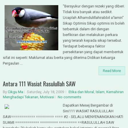
"Bersyukur dengan rezeki yang diberi.
Tidak kira banyak atau sedikit.
Ucaplah Alhamdulillahirabbil a'lamin"
Sikap Optimis Sikap optimis ini boleh
terbentuk dalam diri dengan
berfikiran dan melakukan perkara
yang terarah kepada sikap tersebut.
Terdapat beberapa faktor
persekitaran yang dapat membentuk
sifat ini seperti: Maklumat atau berita yang diterima Didikan keluarga
Pergaulan ...
Read More
Antara 111 Wasiat Rasulullah SAW
By
Cikgu Ma
Saturday, July 18, 2009
Etika dan Moral
,
Islam
,
Kemahiran
Menghadapi Tekanan
,
Motivasi
No comments
Dapatkan Mesej Bergambar di
Sini111 WASIAT RASULULLAH
SAW============ ========= ==== #2 - SELALU MENYENANGKAN HATI
SUAMI ============ ========= ========= ==RASULULLAH SAW