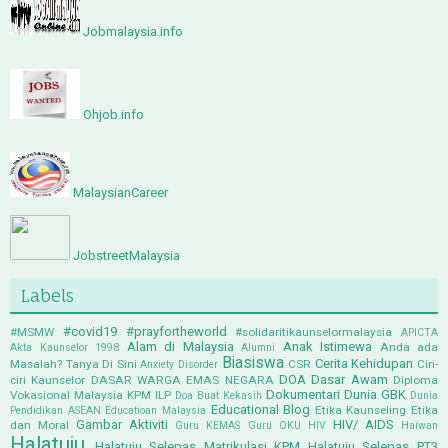
Jobmalaysia.info
Ohjob.info
MalaysianCareer
JobstreetMalaysia
Labels
#covid19
#prayfortheworld
#MSMW
#solidaritikaunselormalaysia
APICTA
Alam di Malaysia
Anak Istimewa
Anda ada
Akta Kaunselor 1998
Alumni
Biasiswa
Cerita Kehidupan
Masalah? Tanya Di Sini
CSR
Ciri-
Anxiety Disorder
DOA
Dasar Awam
ciri Kaunselor
DASAR WARGA EMAS NEGARA
Diploma
Dokumentari
Dunia GBK
Vokasional Malaysia KPM ILP
Doa Buat Kekasih
Dunia
Educational Blog
Etika Kaunseling
Etika
Pendidikan ASEAN
Educatioan Malaysia
Gambar Aktiviti
HIV/ AIDS
dan Moral
Guru KEMAS
Guru OKU
HIV
Haiwan
Halatuju
Halatuju Selepas Matrikulasi KPM
Halatuju Selepas PT3