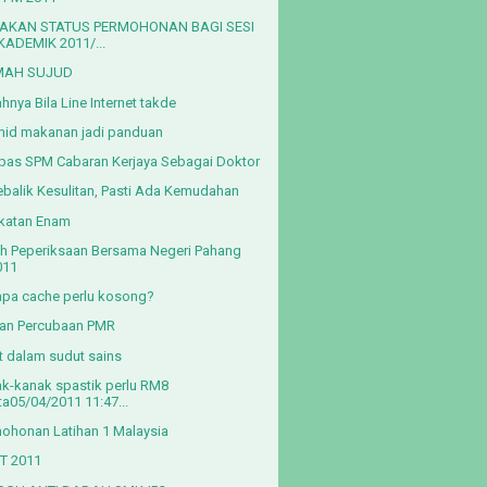
AKAN STATUS PERMOHONAN BAGI SESI
KADEMIK 2011/...
MAH SUJUD
hnya Bila Line Internet takde
mid makanan jadi panduan
pas SPM Cabaran Kerjaya Sebagai Doktor
ebalik Kesulitan, Pasti Ada Kemudahan
katan Enam
kh Peperiksaan Bersama Negeri Pahang
011
pa cache perlu kosong?
lan Percubaan PMR
t dalam sudut sains
k-kanak spastik perlu RM8
ta05/04/2011 11:47...
ohonan Latihan 1 Malaysia
T 2011