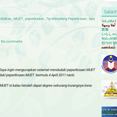
Salam
ndidikan
,
MUET
,
peperiksaan
,
Tip Menjelang Peperiksaan
,
tips
SeLaMaT
أهلا وسهلا
欢迎
いらしゃ
WeLc0M
No comments
반가이
맞
வணக்கம்
 Saya ingin mengucapkan selamat menduduki peperiksaan MUET
uki peperiksaan MUET bermula 4 April 2011 nanti.
 MUET ni kalau hendah dapat degree sekurang-kurangnya kena