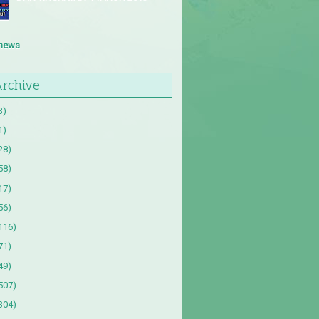
imewa
Archive
3)
1)
28)
58)
17)
56)
116)
71)
49)
507)
304)