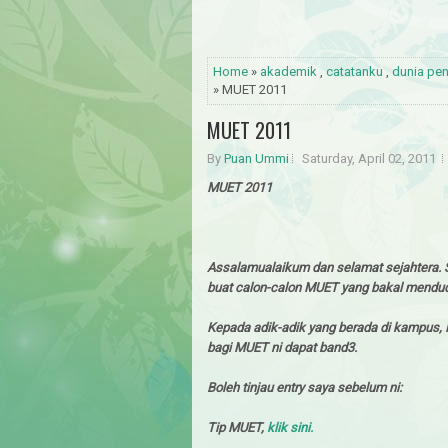
Home
»
akademik
,
catatanku
,
dunia pe
» MUET 2011
MUET 2011
By
Puan Ummi
Saturday, April 02, 2011
MUET 2011
Assalamualaikum dan selamat sejahtera.
buat calon-calon MUET yang bakal mendud
Kepada adik-adik yang berada di kampus,
bagi MUET ni dapat band3.
Boleh tinjau entry saya sebelum ni:
Tip MUET,
klik sini.