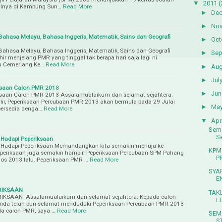
▼
2011
(
ilnya di Kampung Sun…
Read More
►
De
►
No
ahasa Melayu, Bahasa Inggeris, Matematik, Sains dan Geografi
►
Oct
ahasa Melayu, Bahasa Inggeris, Matematik, Sains dan Geografi
►
Sep
r menjelang PMR yang tinggal tak berapa hari saja lagi ni
ru Cemerlang Ke…
Read More
►
Aug
►
Jul
ksaan Calon PMR 2013
►
Jun
saan Calon PMR 2013 Assalamualaikum dan selamat sejahtera.
ilir, Peperiksaan Percubaan PMR 2013 akan bermula pada 29 Julai
►
Ma
bersedia denga…
Read More
▼
Apri
Sema
Se
 Hadapi Peperiksaan
 Hadapi Peperiksaan Memandangkan kita semakin menuju ke
KPM
periksaan juga semakin hampir. Peperiksaan Percubaan SPM Pahang
P
s 2013 lalu. Peperiksaan PMR …
Read More
SYA
E
RIKSAAN
TAK
KSAAN Assalamualaikum dan selamat sejahtera. Kepada calon
E
nda telah pun selamat menduduki Peperiksaan Percubaan PMR 2013
a calon PMR, saya …
Read More
SEM
S