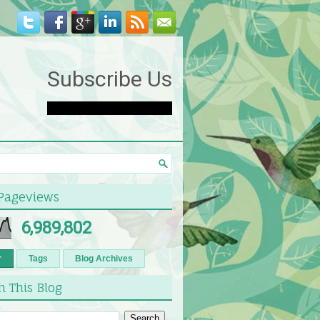
Subscribe Us
 Pageviews
6,989,802
r
Tags
Blog Archives
h This Blog