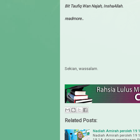
Bit Taufiq Wan Najah, InshaAllah.
readmore..
Sekian, wassalam.
Related Posts:
Nadiah Amirah peroleh 19
Nadiah Amirah peroleh 19
19 1A dalam peperiksaan Si