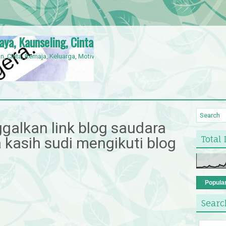
jaya, Kaunseling, Cinta, Orang Kelainan Upaya,
n, Cinta, Remaja, Keluarga, Motivasi, OKU,
nggalkan link blog saudara
Total
a kasih sudi mengikuti blog
Popula
Searc