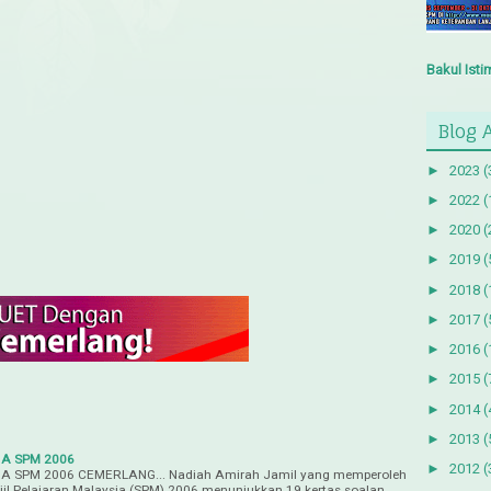
Bakul Ist
Blog 
►
2023
(
►
2022
(
►
2020
(
►
2019
(
►
2018
(
►
2017
(
►
2016
(
►
2015
(
►
2014
(
►
2013
(
 1A SPM 2006
►
2012
(
 1A SPM 2006 CEMERLANG... Nadiah Amirah Jamil yang memperoleh
jil Pelajaran Malaysia (SPM) 2006 menunjukkan 19 kertas soalan