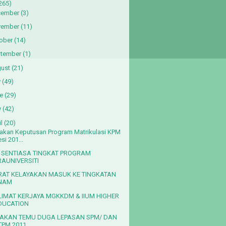
265)
cember
(3)
vember
(11)
ober
(14)
tember
(1)
ust
(21)
y
(49)
e
(29)
y
(42)
l
(20)
kan Keputusan Program Matrikulasi KPM
si 201...
 SENTIASA TINGKAT PROGRAM
RAUNIVERSITI
RAT KELAYAKAN MASUK KE TINGKATAN
NAM
LIMAT KERJAYA MGKKDM & IIUM HIGHER
DUCATION
AKAN TEMU DUGA LEPASAN SPM/ DAN
TPM 2011