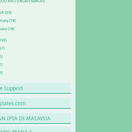
GGU ANTI DADAH SMKJP2
ch
(39)
ruary
(18)
uary
(18)
193)
67)
5)
1)
5)
 Support
lates.com
N IPTA DI MALAYSIA
YANG MANA ?