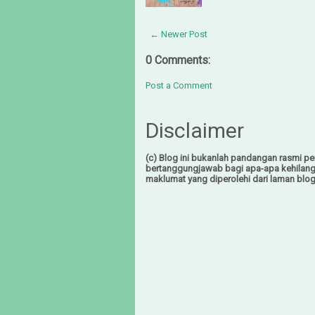
← Newer Post
0 Comments:
Post a Comment
Disclaimer
(c) Blog ini bukanlah pandangan rasmi pem
bertanggungjawab bagi apa-apa kehilan
maklumat yang diperolehi dari laman blog 