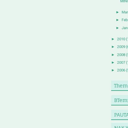
MIN
►
Mar
►
Feb
►
Jan
►
2010
(
►
2009
(
►
2008
(
►
2007
(
►
2006
(
Theme
BTemp
PAUTA
NAK 