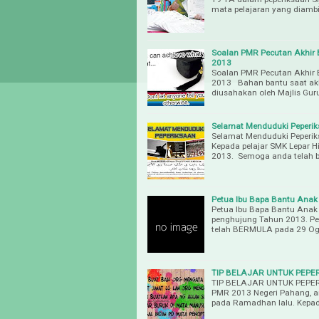
mata pelajaran yang diamb
Soalan PMR Pecutan Akhir B
2013
Soalan PMR Pecutan Akhir B
2013 Bahan bantu saat akhi
diusahakan oleh Majlis Gu
Selamat Menduduki Peperi
Selamat Menduduki Peperik
Kepada pelajar SMK Lepar H
2013. Semoga anda telah 
Petua Ibu Bapa Bantu Anak
Petua Ibu Bapa Bantu Anak
penghujung Tahun 2013. Pe
telah BERMULA pada 29 Ogo
TIP BELAJAR UNTUK PEPE
TIP BELAJAR UNTUK PEPERI
PMR 2013 Negeri Pahang, a
pada Ramadhan lalu. Kepad