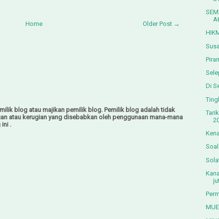
SEM
A
Home
Older Post →
HIK
Susa
Pira
Sele
Di S
Ting
ilik blog atau majikan pemilik blog. Pemilik blog adalah tidak
Tari
gan atau kerugian yang disebabkan oleh penggunaan mana-mana
2
ini .
Kena
Soa
Sola
Kana
ju
Perm
MUE