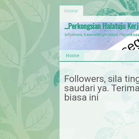
Home
...Perkongsian Halatuju Ker
Informasi, Kaunseling Kerjaya, Peperiksaa
Home
Followers, sila ti
saudari ya. Terim
biasa ini