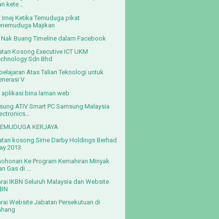
n kete...
p Imej Ketika Temuduga pikat
enemuduga Majikan
 Nak Buang Timeline dalam Facebook
tan Kosong Executive ICT UKM
echnology Sdn Bhd
elajaran Atas Talian Teknologi untuk
enerasi V
aplikasi bina laman web
ung ATIV Smart PC Samsung Malaysia
ectronics...
 TEMUDUGA KERJAYA
tan kosong Sime Darby Holdings Berhad
ay 2013
ohonan Ke Program Kemahiran Minyak
n Gas di ...
rai IKBN Seluruh Malaysia dan Website
KBN
rai Website Jabatan Persekutuan di
ahang