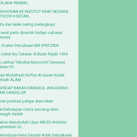
ERJAYA PEMBIN...
MOHONAN KE INSTITUT KRAF NEGARA
013/2014 SEDAN...
ta dan lelaki saling melengkapi
rawat perlu dinamik hadapi cabaran
emasa
 Soalan Percubaan BM SPM 2009
 Untuk Ibu Catatan di Bulan Rejab 1434
 Latihan Teknikal Automotif Generasi
haru FE...
d Abdulhadi Huffaz Al-Quran Kadet
erbaik ALAM
GHIDAP BARAH RANGKUL ANUGERAH
AIB CANSELOR
ran prestasi pelajar atas talian
al Kehidupan Cerita seorang isteri
enagih dadah
kan Menduduki Ujian MEdSI Ambilan
eptember 20...
Temuduga Kerja Swasta Adab berpakaian