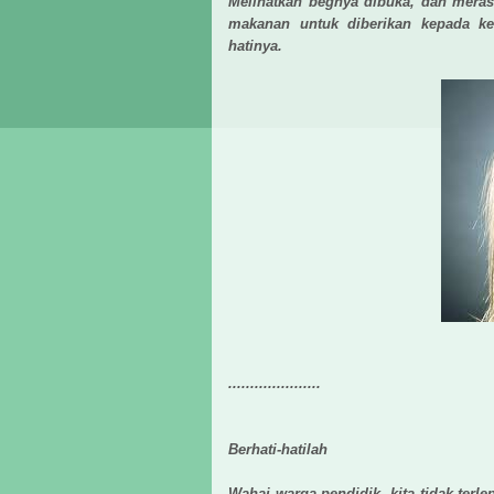
Melihatkan begnya dibuka, dan meras
makanan untuk diberikan kepada ke
hatinya.
.....................
Berhati-hatilah
Wahai warga pendidik, kita tidak terle