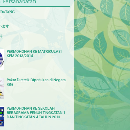
 Persahabatan
 DaTaNG
います
E
다
PERMOHONAN KE MATRIKULASI
KPM 2013/2014
Pakar Dietetik Diperlukan di Negara
Kita
PERMOHONAN KE SEKOLAH
BERASRAMA PENUH TINGKATAN 1
DAN TINGKATAN 4 TAHUN 2013