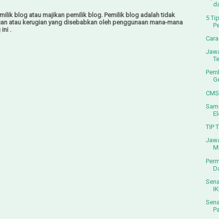
da
ilik blog atau majikan pemilik blog. Pemilik blog adalah tidak
5 Ti
gan atau kerugian yang disebabkan oleh penggunaan mana-mana
P
ini .
Cara
Jawa
T
Pemb
G
CMS 
Sams
El
TIP
Jawa
M
Perm
Da
Sena
I
Sena
P