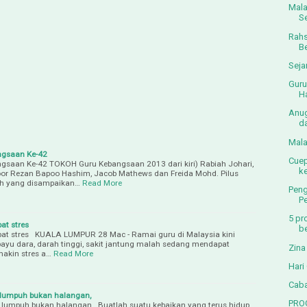
Mala
S
Rahs
B
Seja
Guru
H
Anug
da
Mala
angsaan Ke-42
Cuep
angsaan Ke-42 TOKOH Guru Kebangsaan 2013 dari kiri) Rabiah Johari,
k
r Rezan Bapoo Hashim, Jacob Mathews dan Freida Mohd. Pilus
h yang disampaikan…
Read More
Peng
Pe
5 pr
at stres
b
ibat stres KUALA LUMPUR 28 Mac - Ramai guru di Malaysia kini
ayu dara, darah tinggi, sakit jantung malah sedang mendapat
Zina
makin stres a…
Read More
Hari
Caba
i lumpuh bukan halangan,
PRO
ki lumpuh bukan halangan Buatlah suatu kebaikan yang terus hidup,