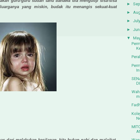
akan guru-guru sudah tahu bahawa dia mengutip sisa-sisa
►
Sep
luarganya yang miskin, budak itu menangis sekuat-kuat
►
Aug
►
Jul
►
Jun
▼
Ma
Perm
K
Pera
Perm
In
SEN
D
Waha
me
Fadh
Kole
Ne
MIT
A
pas dari melakukan kesilapan, kita bukan nabi dan malaikat.
Wani