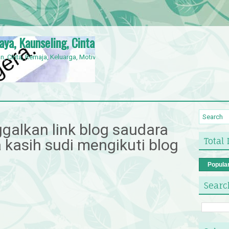
jaya, Kaunseling, Cinta, Orang Kelainan Upaya,
n, Cinta, Remaja, Keluarga, Motivasi, OKU,
nggalkan link blog saudara
Total
a kasih sudi mengikuti blog
Popula
Searc