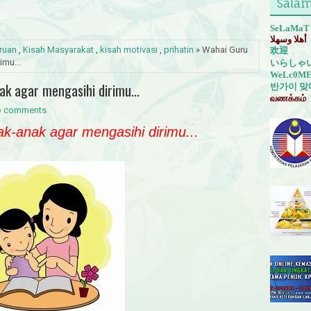
Salam
SeLaMaT
أهلا وسهلا
ruan
,
Kisah Masyarakat
,
kisah motivasi
,
prihatin
» Wahai Guru
欢迎
imu...
いらしゃ
WeLc0M
ak agar mengasihi dirimu...
반가이
맞
வணக்கம்
 comments
ak-anak agar mengasihi dirimu...