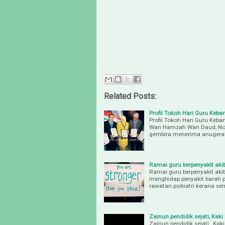
Related Posts:
Profil Tokoh Hari Guru Keb
Profil Tokoh Hari Guru Keb
Wan Hamzah Wan Daud, Noo
gembira menerima anugera
Ramai guru berpenyakit akib
Ramai guru berpenyakit ak
menghidap penyakit barah p
rawatan psikiatri kerana se
Zainun pendidik sejati, Kak
Zainun pendidik sejati, Ka