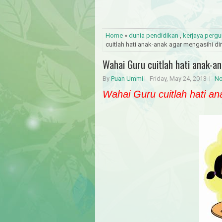
Home
»
dunia pendidikan
,
kerjaya pergu
cuitlah hati anak-anak agar mengasihi dir
Wahai Guru cuitlah hati anak-an
By
Puan Ummi
Friday, May 24, 2013
No
Wahai Guru cuitlah hati an