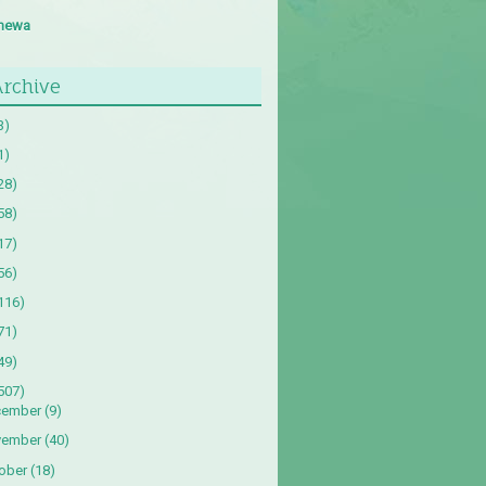
imewa
Archive
3)
1)
28)
58)
17)
56)
116)
71)
49)
507)
cember
(9)
vember
(40)
ober
(18)