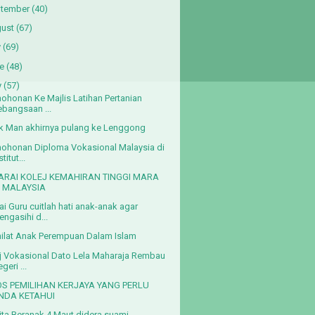
tember
(40)
ust
(67)
y
(69)
e
(48)
y
(57)
ohonan Ke Majlis Latihan Pertanian
ebangsaan ...
k Man akhirnya pulang ke Lenggong
ohonan Diploma Vokasional Malaysia di
stitut...
ARAI KOLEJ KEMAHIRAN TINGGI MARA
I MALAYSIA
i Guru cuitlah hati anak-anak agar
ngasihi d...
ilat Anak Perempuan Dalam Islam
j Vokasional Dato Lela Maharaja Rembau
geri ...
OS PEMILIHAN KERJAYA YANG PERLU
NDA KETAHUI
ta Beranak 4 Maut didera suami