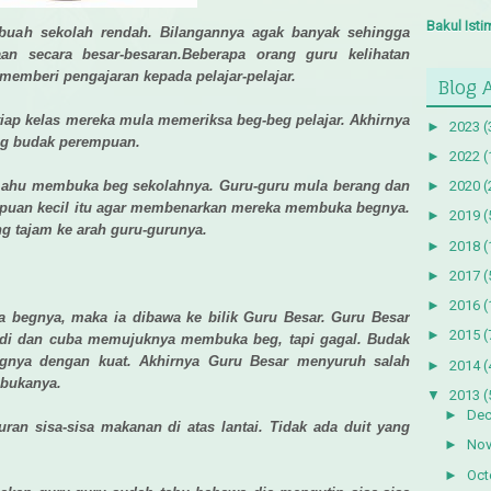
Bakul Ist
sebuah sekolah rendah. Bilangannya agak banyak sehingga
an secara besar-besaran.Beberapa orang guru kelihatan
emberi pengajaran kepada pelajar-pelajar.
Blog 
tiap kelas mereka mula memeriksa beg-beg pelajar. Akhirnya
►
2023
(
ng budak perempuan.
►
2022
(
 mahu membuka beg sekolahnya. Guru-guru mula berang dan
►
2020
(
puan kecil itu agar membenarkan mereka membuka begnya.
►
2019
(
g tajam ke arah guru-gurunya.
►
2018
(
►
2017
(
►
2016
(
a begnya, maka ia dibawa ke bilik Guru Besar. Guru Besar
►
2015
(
di dan cuba memujuknya membuka beg, tapi gagal. Budak
gnya dengan kuat. Akhirnya Guru Besar menyuruh salah
►
2014
(
mbukanya.
▼
2013
(
►
De
uran sisa-sisa makanan di atas lantai. Tidak ada duit yang
►
No
►
Oct