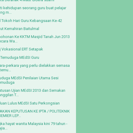
iti kehidupan seorang guru buat pelajar
ng m...
il Tokoh Hari Guru Kebangsaan Ke-42
itut Kemahiran Baitulmal
ohonan Ke KKTM Masjid Tanah Jun 2013
ecara Wa...
j Vokasional ERT Setapak
 Temuduga MEdSI Guru
ara-perkara yang perlu dielakkan semasa
temu...
duga MEdSI Penilaian Utama Sesi
emuduga
tusan Ujian MEdSI 2013 dan Semakan
nggilan T...
uan Lulus MEdSI Satu Perkongsian
AKAN KEPUTUSAN KE IPTA / POLITEKNIK
REMIER LEP...
ka hayat wanita Malaysia kini 79 tahun -
jia...