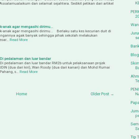
K
Assalamualaikum dan selamat sejahtera. Sedikit petikan dari artikel
PER
2
Wani
k-anak agar mengasihi dirimu...
k-anak agar mengasihi dirimu... Berlaku satu kes kecurian duit di
Juru
langannya agak banyak sehingga pihak sekolah melakukan
s
esar…
Read More
Bank
Blog
h Di pedalaman dan luar bandar
Skim
h Di pedalaman dan luar bandar RM2b untuk pelaksanaan projek
DIN (dua dari kiri), Wan Rosdy (dua dari kanan) dan Mohd Rumai
Ba
i Pahang, s…
Read More
Ahma
T
PEN
N
Home
Older Post →
Papa
Jurn
p
Sema
S
Tip 