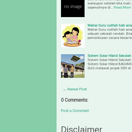
walaupun setelah kita mati 
sepenuhnya di…
Read More
Wahai Guru cuitlah hati ana
Wahai Guru cuitlah hati ana
sebuah sekolah rendah. Bi
pemeriksaan secara besar-b
Sistem Solar Hibrid Sekola
Sistem Solar Hibrid Sekola
Sistem Solar Hibrid BADARU
(kiri) melawat projek SSH d
← Newer Post
0 Comments:
Post a Comment
Disclaimer