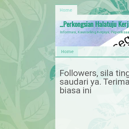
Home
...Perkongsian Halatuju Ker
Informasi, Kaunseling Kerjaya, Peperiksaa
Home
Followers, sila ti
saudari ya. Terim
biasa ini