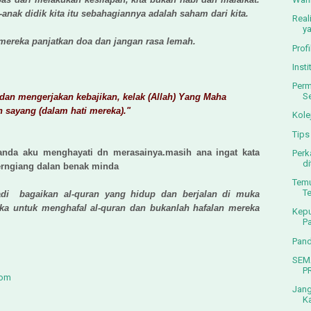
anak didik kita itu sebahagiannya adalah saham dari kita.
Real
ya
mereka panjatkan doa dan jangan rasa lemah.
Prof
Inst
Perm
S
an mengerjakan kebajikan, kelak (Allah) Yang Maha
 sayang (dalam hati mereka)."
Kole
Tips
anda aku menghayati dn merasainya.masih ana ingat kata
Perk
di
erngiang dalan benak minda
Temu
T
di bagaikan al-quran yang hidup dan berjalan di muka
 untuk menghafal al-quran dan bukanlah hafalan mereka
Kepu
Pa
Pand
SEM
P
com
Jang
Ka