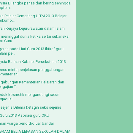
ysia Dijangka panas dan kering sehingga
eptem...
ia Pelajar Cemerlang UiTM 2013 Belajar
erkump...
rah Kerjaya kejururawatan dalam Islam
 meninggal dunia ketika sertai sukaneka
ari Guru
erah pada Hari Guru 2013 Iktiraf guru
lam pe...
ysia Barisan Kabinet Persekutuan 2013
ecs minta penjelasan penggabungan
ementerian
gabungan Kementerian Pelajaran dan
ngajian T...
oduk kosmetik mengandungi racun
erjadual
 sejenis Dilema ketagih seks sejenis
 Guru 2013 Aspirasi guru OKU
ran warga pendidik luar bandar
GRAM BELIA LEPASAN SEKOLAH DALAM